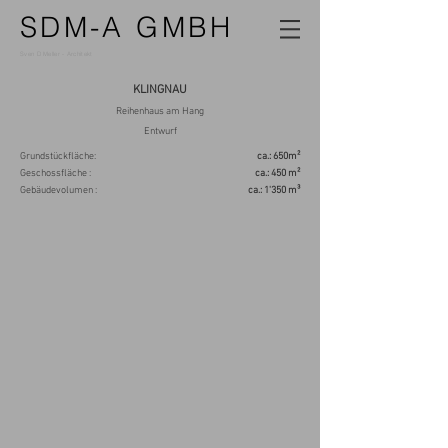
SDM-A GMBH
Sven D Meller -
Architekt
KLINGNAU
Reihenhaus am Hang
Entwurf
Grundstückfläche:
ca.: 650m²
Geschossfläche :
ca.: 450 m²
Gebäudevolumen :
ca.: 1'350 m³