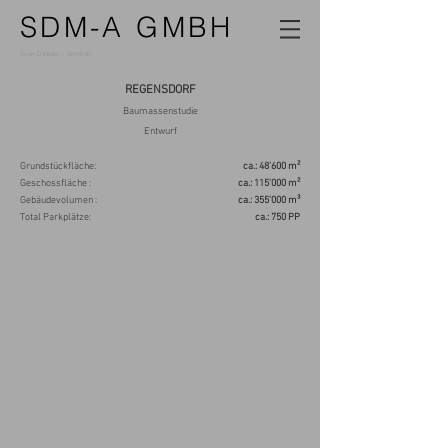
SDM-A GMBH
Sven D Meller -
Architekt
REGENSDORF
Baumassenstudie
Entwurf
Grundstückfläche:
ca.: 48'600 m²
Geschossfläche :
ca.: 115'000 m²
Gebäudevolumen :
ca.: 355'000 m³
Total Parkplätze:
ca.: 750 PP